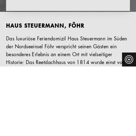
HAUS STEUERMANN, FÖHR
Das luxuriöse Feriendomizil Haus Steuermann im Süden
der Nordseeinsel Föhr verspricht seinen Gästen ein
besonderes Erlebnis an einem Ort mit vielseitiger
Historie: Das Reetdachhaus von 1814 wurde einst von
Bauern, Bäckern, Seeleuten und Schülern genutzt. Ein
großzügiger Garten mit alten Sommerlinden und
Heckenrosen sowie mehrere Terrassen laden heute zum
Entspannen im Freien ein. Innen sorgt eine Sauna für die
nötige Erholung. Die beiden 92 und 120 qm
umfassenden Gebäudeflügel Ost und West, die jeweils
eine separate Ferienwohnung beherbergen, wurden
durch das Föhrer Büro grotheer architektur aufwendig
restauriert.