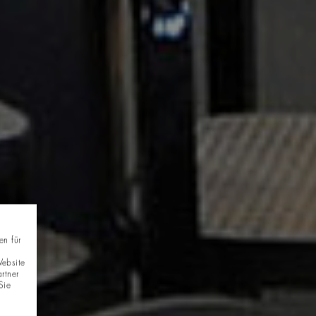
en für
Website
rtner
Sie