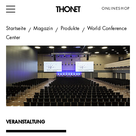
ONLINESHOP
Startseite
Magazin
Produkte
World Conference
Center
ARBEITEN
WOHNEN
VERANSTALTUNG
GASTRO & HOTEL
ALLE PRODUKTE
Magazin
VERANSTALTUNG
Service