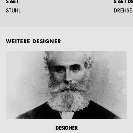
S 661
S 661 D
STUHL
DREHSE
WEITERE DESIGNER
DESIGNER