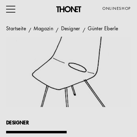
ONLINESHOP
Startseite
Magazin
Designer
Günter Eberle
ARBEITEN
WOHNEN
VERANSTALTUNG
GASTRO & HOTEL
ALLE PRODUKTE
Magazin
DESIGNER
Service