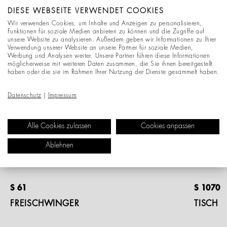
an der Hochschule für Bildende Künste Hamburg.
DIESE WEBSEITE VERWENDET COOKIES
Wir verwenden Cookies, um Inhalte und Anzeigen zu personalisieren,
Funktionen für soziale Medien anbieten zu können und die Zugriffe auf
PRODUKTE
unsere Website zu analysieren. Außerdem geben wir Informationen zu Ihrer
Verwendung unserer Website an unsere Partner für soziale Medien,
Werbung und Analysen weiter. Unsere Partner führen diese Informationen
möglicherweise mit weiteren Daten zusammen, die Sie ihnen bereitgestellt
haben oder die sie im Rahmen Ihrer Nutzung der Dienste gesammelt haben.
Datenschutz
|
Impressum
Alle Cookies zulassen
Cookies anpassen
Ablehnen
S 61
S 1070
FREISCHWINGER
TISCH