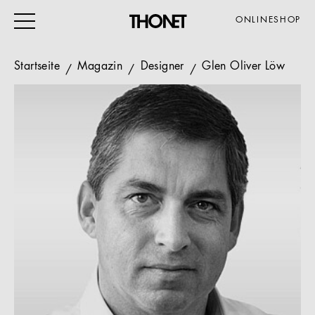
ONLINESHOP
Startseite
Magazin
Designer
Glen Oliver Löw
ARBEITEN
WOHNEN
VERANSTALTUNG
GASTRO & HOTEL
ALLE PRODUKTE
Magazin
Service