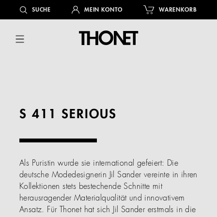
alt springen
SUCHE
MEIN KONTO
WARENKORB
S 411 SERIOUS
Als Puristin wurde sie international gefeiert: Die
deutsche Modedesignerin Jil Sander vereinte in ihren
Kollektionen stets bestechende Schnitte mit
herausragender Materialqualität und innovativem
Ansatz. Für Thonet hat sich Jil Sander erstmals in die