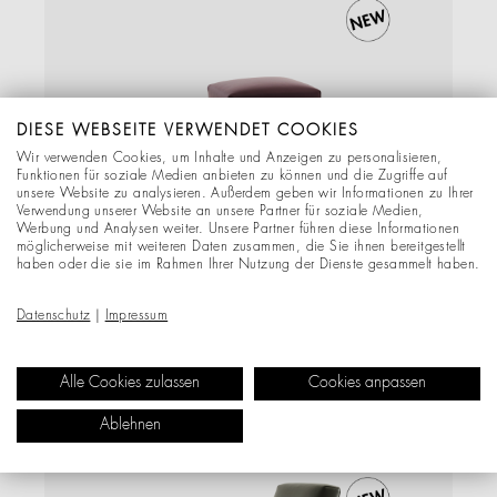
DIESE WEBSEITE VERWENDET COOKIES
Wir verwenden Cookies, um Inhalte und Anzeigen zu personalisieren,
Funktionen für soziale Medien anbieten zu können und die Zugriffe auf
unsere Website zu analysieren. Außerdem geben wir Informationen zu Ihrer
Verwendung unserer Website an unsere Partner für soziale Medien,
Werbung und Analysen weiter. Unsere Partner führen diese Informationen
Glossy Titan, Leder graphite ruby red, Hochglanzlack
möglicherweise mit weiteren Daten zusammen, die Sie ihnen bereitgestellt
haben oder die sie im Rahmen Ihrer Nutzung der Dienste gesammelt haben.
ab
2.766,75
EUR
Datenschutz
|
Impressum
Details
Alle Cookies zulassen
Cookies anpassen
Ablehnen