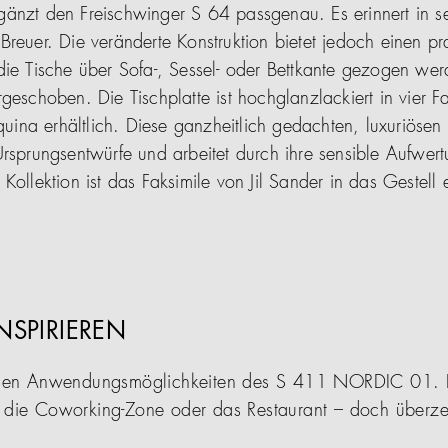
gänzt den Freischwinger S 64 passgenau. Es erinnert in s
reuer. Die veränderte Konstruktion bietet jedoch einen pra
die Tische über Sofa-, Sessel- oder Bettkante gezogen we
geschoben. Die Tischplatte ist hochglanzlackiert in vier F
ina erhältlich. Diese ganzheitlich gedachten, luxuriöse
rsprungsentwürfe und arbeitet durch ihre sensible Aufwert
Kollektion ist das Faksimile von Jil Sander in das Gestell e
INSPIRIEREN
ltigen Anwendungsmöglichkeiten des S 411 NORDIC 01. 
n die Coworking-Zone oder das Restaurant – doch überzeu