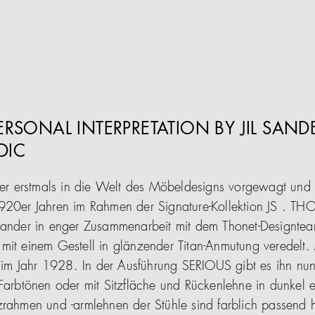
PERSONAL INTERPRETATION BY JIL SAND
DIC
nder erstmals in die Welt des Möbeldesigns vorgewagt und 
920er Jahren im Rahmen der Signature-Kollektion JS . THON
Sander in enger Zusammenarbeit mit dem Thonet-Designteam
mit einem Gestell in glänzender Titan-Anmutung veredelt.
it im Jahr 1928. In der Ausführung SERIOUS gibt es ihn nu
 Farbtönen oder mit Sitzfläche und Rückenlehne in dunkel 
hmen und -armlehnen der Stühle sind farblich passend 