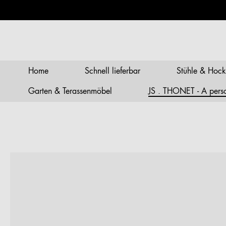
springen
Zur Hauptnavigation springen
Home
Schnell lieferbar
Stühle & Hock
Garten & Terassenmöbel
JS . THONET - A person