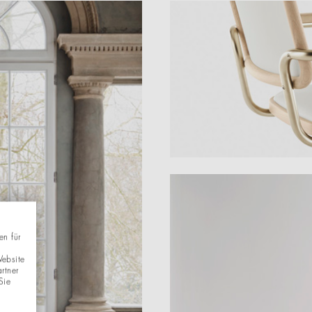
en für
Website
rtner
Sie