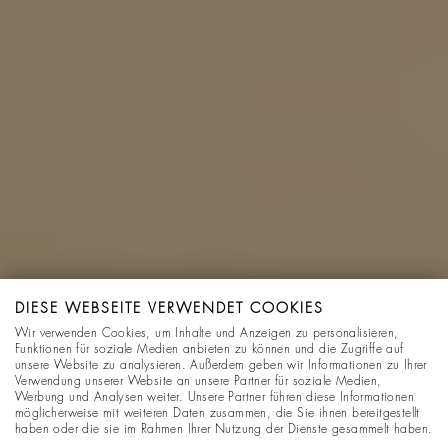
DIESE WEBSEITE VERWENDET COOKIES
Wir verwenden Cookies, um Inhalte und Anzeigen zu personalisieren,
Funktionen für soziale Medien anbieten zu können und die Zugriffe auf
unsere Website zu analysieren. Außerdem geben wir Informationen zu Ihrer
Verwendung unserer Website an unsere Partner für soziale Medien,
Werbung und Analysen weiter. Unsere Partner führen diese Informationen
möglicherweise mit weiteren Daten zusammen, die Sie ihnen bereitgestellt
haben oder die sie im Rahmen Ihrer Nutzung der Dienste gesammelt haben.