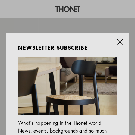
NEWSLETTER SUBSCRIBE
WORK
HOME
EVENTS
HOSPITALITY
ALL PRODUCTS
Magazine
JS . THONET
What's happening in the Thonet world:
Services
News, events, backgrounds and so much