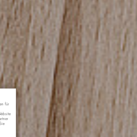
en für
Website
rtner
Sie