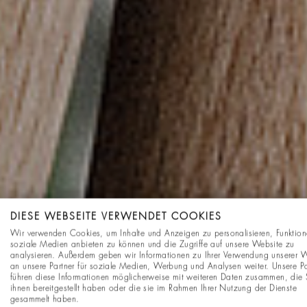
DIESE WEBSEITE VERWENDET COOKIES
Wir verwenden Cookies, um Inhalte und Anzeigen zu personalisieren, Funktion
soziale Medien anbieten zu können und die Zugriffe auf unsere Website zu
analysieren. Außerdem geben wir Informationen zu Ihrer Verwendung unserer 
an unsere Partner für soziale Medien, Werbung und Analysen weiter. Unsere Pa
führen diese Informationen möglicherweise mit weiteren Daten zusammen, die 
ihnen bereitgestellt haben oder die sie im Rahmen Ihrer Nutzung der Dienste
gesammelt haben.