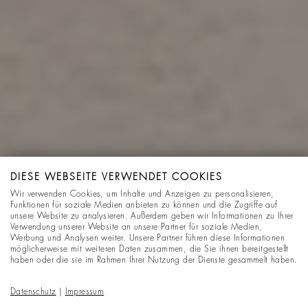
DIESE WEBSEITE VERWENDET COOKIES
Wir verwenden Cookies, um Inhalte und Anzeigen zu personalisieren,
Funktionen für soziale Medien anbieten zu können und die Zugriffe auf
unsere Website zu analysieren. Außerdem geben wir Informationen zu Ihrer
Verwendung unserer Website an unsere Partner für soziale Medien,
Werbung und Analysen weiter. Unsere Partner führen diese Informationen
möglicherweise mit weiteren Daten zusammen, die Sie ihnen bereitgestellt
haben oder die sie im Rahmen Ihrer Nutzung der Dienste gesammelt haben.
Datenschutz
|
Impressum