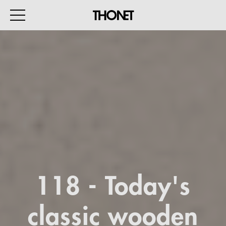
WORK
HOME
EVENTS
HOSPITALITY
ALL PRODUCTS
118 - Today's
Magazine
classic wooden
Services