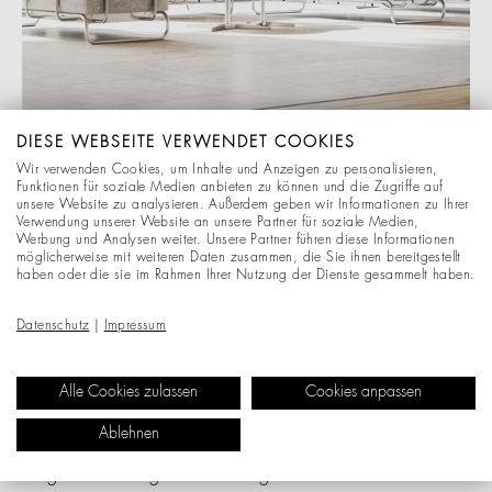
DIESE WEBSEITE VERWENDET COOKIES
Wir verwenden Cookies, um Inhalte und Anzeigen zu personalisieren,
Funktionen für soziale Medien anbieten zu können und die Zugriffe auf
unsere Website zu analysieren. Außerdem geben wir Informationen zu Ihrer
Verwendung unserer Website an unsere Partner für soziale Medien,
Werbung und Analysen weiter. Unsere Partner führen diese Informationen
möglicherweise mit weiteren Daten zusammen, die Sie ihnen bereitgestellt
haben oder die sie im Rahmen Ihrer Nutzung der Dienste gesammelt haben.
S 5001/C003 KONFIGURIEREN
Datenschutz
|
Impressum
Die gezeigten Bilder dienen nur als Referenz, die
Abbildungen können vom tatsächlichen Produkt
Alle Cookies zulassen
Cookies anpassen
abweichen. Die dargestellten Konfigurationen verfälschen
Ablehnen
die gezeigten Materialien und Stoffe, Farbdifferenzen zum
Original sind möglich. Änderungen behalten wir uns