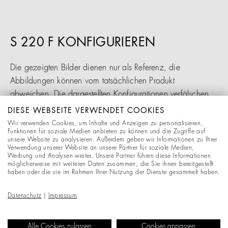
S 220 F KONFIGURIEREN
Die gezeigten Bilder dienen nur als Referenz, die
Abbildungen können vom tatsächlichen Produkt
abweichen. Die dargestellten Konfigurationen verfälschen
die gezeigten Materialien und Stoffe, Farbdifferenzen zum
DIESE WEBSEITE VERWENDET COOKIES
Original sind möglich. Änderungen behalten wir uns
Wir verwenden Cookies, um Inhalte und Anzeigen zu personalisieren,
Funktionen für soziale Medien anbieten zu können und die Zugriffe auf
ausdrücklich vor.
unsere Website zu analysieren. Außerdem geben wir Informationen zu Ihrer
Verwendung unserer Website an unsere Partner für soziale Medien,
Werbung und Analysen weiter. Unsere Partner führen diese Informationen
Retouren sind daher nur bei den Vorkonfigurationen aus
möglicherweise mit weiteren Daten zusammen, die Sie ihnen bereitgestellt
haben oder die sie im Rahmen Ihrer Nutzung der Dienste gesammelt haben.
dem Bereich "Empfehlungen" möglich.
Datenschutz
|
Impressum
Alle Produkte werden auftragsbezogen gefertigt. Bitte
beachten Sie, dass die Lieferzeit nach Auftragsbestätigung
Alle Cookies zulassen
Cookies anpassen