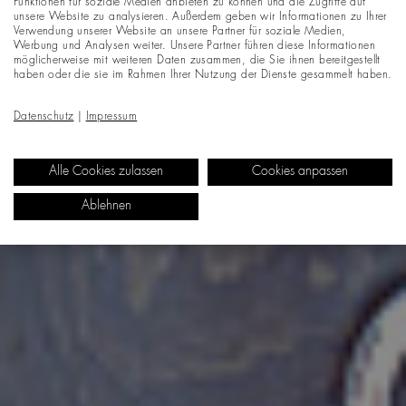
Funktionen für soziale Medien anbieten zu können und die Zugriffe auf
unsere Website zu analysieren. Außerdem geben wir Informationen zu Ihrer
Verwendung unserer Website an unsere Partner für soziale Medien,
Werbung und Analysen weiter. Unsere Partner führen diese Informationen
möglicherweise mit weiteren Daten zusammen, die Sie ihnen bereitgestellt
haben oder die sie im Rahmen Ihrer Nutzung der Dienste gesammelt haben.
Datenschutz
|
Impressum
Alle Cookies zulassen
Cookies anpassen
Ablehnen