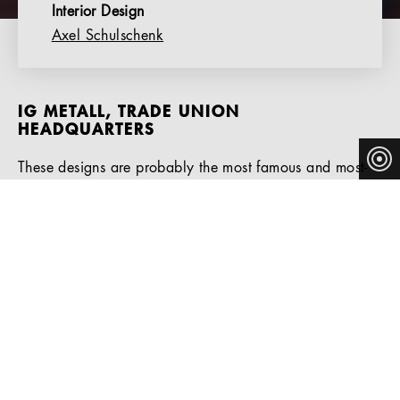
Interior Design
Axel Schulschenk
IG METALL, TRADE UNION
HEADQUARTERS
These designs are probably the most famous and most-
produced tubular steel classics. Their most important
property is the sophisticated constructive form and
ingenious aesthetic combination of tubular steel, wood,
and wicker. The design goes back to Breuer's
productive years in Berlin from 1928 until 1931 during
which, after leaving the Bauhaus, he worked as an
independent architect and interior designer and realized
a number of grand interiors and designed numerous
pieces of furniture. Thonet has been producing these