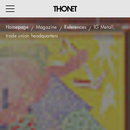
Homepage
Magazine
References
IG Metall,
trade union headquarters
WORK
HOME
EVENTS
HOSPITALITY
ALL PRODUCTS
Magazine
Services