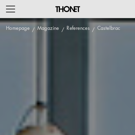
Homepage
Magazine
References
Castelbrac
WORK
HOME
EVENTS
HOSPITALITY
ALL PRODUCTS
Magazine
Services