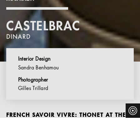
CASTELBRAC
DINARD
Interior Design
Sandra Benhamou
Photographer
Gilles Trillard
FRENCH SAVOIR VIVRE: THONET AT THE
HOTEL CASTELBRAC IN DINARD
Since the summer of 2015, roughly 80 Thonet chairs