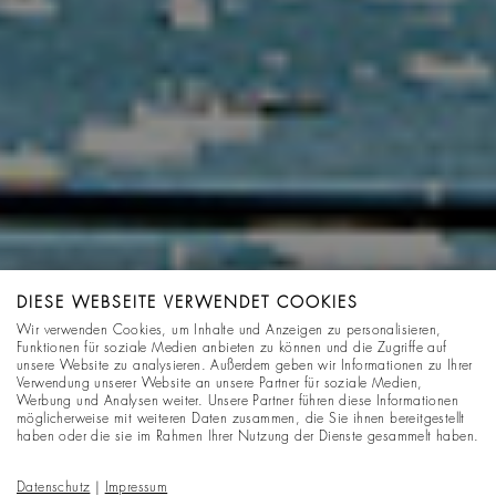
DIESE WEBSEITE VERWENDET COOKIES
Wir verwenden Cookies, um Inhalte und Anzeigen zu personalisieren,
Funktionen für soziale Medien anbieten zu können und die Zugriffe auf
unsere Website zu analysieren. Außerdem geben wir Informationen zu Ihrer
Verwendung unserer Website an unsere Partner für soziale Medien,
Werbung und Analysen weiter. Unsere Partner führen diese Informationen
möglicherweise mit weiteren Daten zusammen, die Sie ihnen bereitgestellt
haben oder die sie im Rahmen Ihrer Nutzung der Dienste gesammelt haben.
Datenschutz
|
Impressum