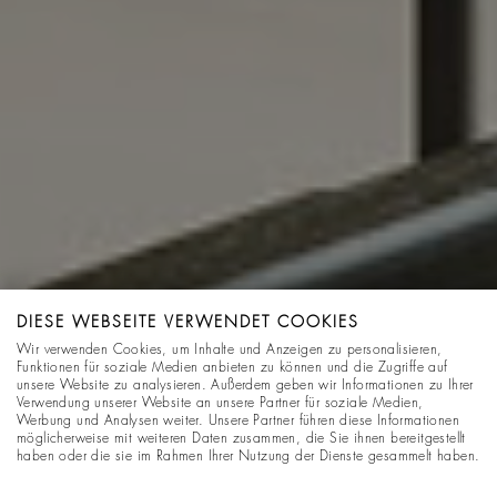
DIESE WEBSEITE VERWENDET COOKIES
Wir verwenden Cookies, um Inhalte und Anzeigen zu personalisieren,
Funktionen für soziale Medien anbieten zu können und die Zugriffe auf
unsere Website zu analysieren. Außerdem geben wir Informationen zu Ihrer
Verwendung unserer Website an unsere Partner für soziale Medien,
Werbung und Analysen weiter. Unsere Partner führen diese Informationen
möglicherweise mit weiteren Daten zusammen, die Sie ihnen bereitgestellt
haben oder die sie im Rahmen Ihrer Nutzung der Dienste gesammelt haben.