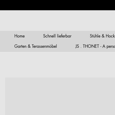
springen
Zur Hauptnavigation springen
Home
Schnell lieferbar
Stühle & Hock
Garten & Terassenmöbel
JS . THONET - A person