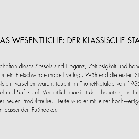
AS WESENTLICHE: DER KLASSISCHE STA
haften dieses Sessels sind Eleganz, Zeitlosigkeit und ho
 nur ein Freischwingermodell verfügt. Während die ersten S
stern versehen waren, taucht im Thonet-Katalog von 1935
sel und Sofas auf. Vermutlich markiert der Thonet-eigene 
r neuen Produktreihe. Heute wird er mit einer hochwertig
nen passenden Fußhocker.