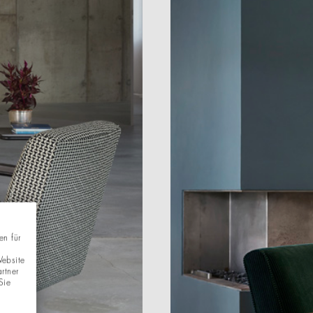
en für
Website
rtner
Sie