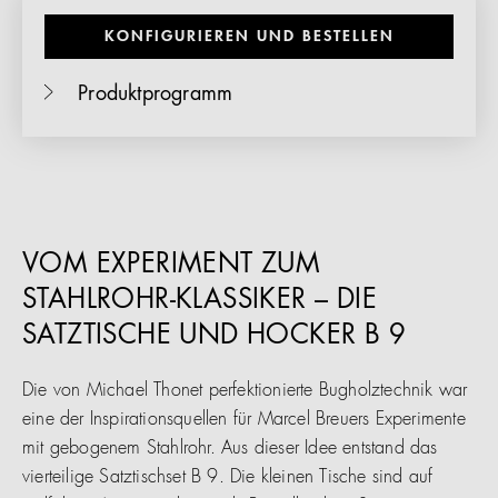
KONFIGURIEREN UND BESTELLEN
Produktprogramm
VOM EXPERIMENT ZUM
STAHLROHR-KLASSIKER – DIE
SATZTISCHE UND HOCKER B 9
Die von Michael Thonet perfektionierte Bugholztechnik war
eine der Inspirationsquellen für Marcel Breuers Experimente
mit gebogenem Stahlrohr. Aus dieser Idee entstand das
vierteilige Satztischset B 9. Die kleinen Tische sind auf