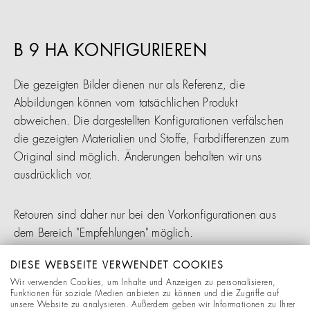
B 9 HA KONFIGURIEREN
Die gezeigten Bilder dienen nur als Referenz, die
Abbildungen können vom tatsächlichen Produkt
abweichen. Die dargestellten Konfigurationen verfälschen
die gezeigten Materialien und Stoffe, Farbdifferenzen zum
Original sind möglich. Änderungen behalten wir uns
ausdrücklich vor.
Retouren sind daher nur bei den Vorkonfigurationen aus
dem Bereich "Empfehlungen" möglich.
DIESE WEBSEITE VERWENDET COOKIES
Alle Produkte werden auftragsbezogen gefertigt. Bitte
Wir verwenden Cookies, um Inhalte und Anzeigen zu personalisieren,
beachten Sie, dass die Lieferzeit nach Auftragsbestätigung
Funktionen für soziale Medien anbieten zu können und die Zugriffe auf
unsere Website zu analysieren. Außerdem geben wir Informationen zu Ihrer
in der Regel 4 bis 8 Wochen ab Werk beträgt. Ihren