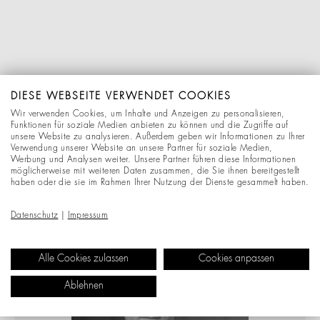
DIESE WEBSEITE VERWENDET COOKIES
Wir verwenden Cookies, um Inhalte und Anzeigen zu personalisieren,
Funktionen für soziale Medien anbieten zu können und die Zugriffe auf
unsere Website zu analysieren. Außerdem geben wir Informationen zu Ihrer
Verwendung unserer Website an unsere Partner für soziale Medien,
Werbung und Analysen weiter. Unsere Partner führen diese Informationen
möglicherweise mit weiteren Daten zusammen, die Sie ihnen bereitgestellt
haben oder die sie im Rahmen Ihrer Nutzung der Dienste gesammelt haben.
Datenschutz
|
Impressum
Alle Cookies zulassen
Cookies anpassen
Ablehnen