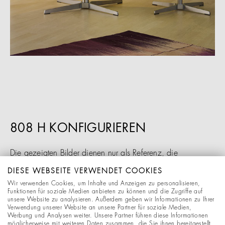
808 H KONFIGURIEREN
Die gezeigten Bilder dienen nur als Referenz, die
Abbildungen können vom tatsächlichen Produkt
DIESE WEBSEITE VERWENDET COOKIES
abweichen. Die dargestellten Konfigurationen verfälschen
Wir verwenden Cookies, um Inhalte und Anzeigen zu personalisieren,
Funktionen für soziale Medien anbieten zu können und die Zugriffe auf
die gezeigten Materialien und Stoffe, Farbdifferenzen zum
unsere Website zu analysieren. Außerdem geben wir Informationen zu Ihrer
Original sind möglich. Änderungen behalten wir uns
Verwendung unserer Website an unsere Partner für soziale Medien,
Werbung und Analysen weiter. Unsere Partner führen diese Informationen
ausdrücklich vor.
möglicherweise mit weiteren Daten zusammen, die Sie ihnen bereitgestellt