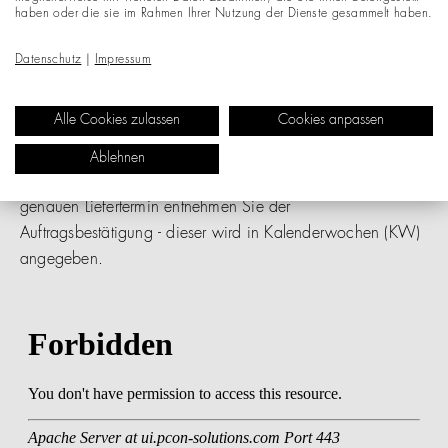
haben oder die sie im Rahmen Ihrer Nutzung der Dienste gesammelt haben.
Retouren sind daher nur bei den Vorkonfigurationen aus
Datenschutz
|
Impressum
dem Bereich "Empfehlungen" möglich.
Alle Cookies zulassen
Cookies anpassen
Alle Produkte werden auftragsbezogen gefertigt. Bitte
beachten Sie, dass die Lieferzeit nach Auftragsbestätigung
Ablehnen
in der Regel 4 bis 8 Wochen ab Werk beträgt. Ihren
genauen Liefertermin entnehmen Sie der
Auftragsbestätigung - dieser wird in Kalenderwochen (KW)
angegeben.