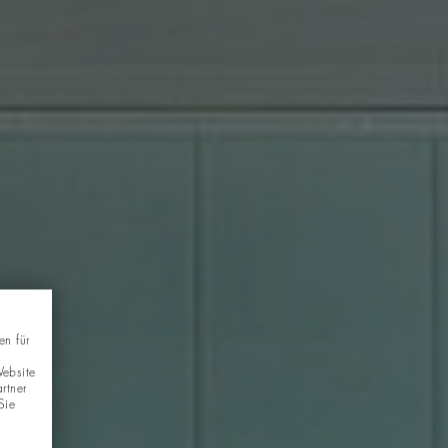
en für
Website
rtner
Sie