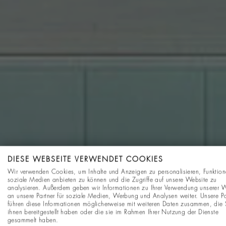
DIESE WEBSEITE VERWENDET COOKIES
Wir verwenden Cookies, um Inhalte und Anzeigen zu personalisieren, Funktion
soziale Medien anbieten zu können und die Zugriffe auf unsere Website zu
analysieren. Außerdem geben wir Informationen zu Ihrer Verwendung unserer 
an unsere Partner für soziale Medien, Werbung und Analysen weiter. Unsere Pa
führen diese Informationen möglicherweise mit weiteren Daten zusammen, die 
ihnen bereitgestellt haben oder die sie im Rahmen Ihrer Nutzung der Dienste
gesammelt haben.