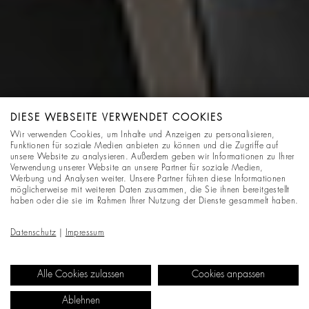
DIESE WEBSEITE VERWENDET COOKIES
Wir verwenden Cookies, um Inhalte und Anzeigen zu personalisieren,
Funktionen für soziale Medien anbieten zu können und die Zugriffe auf
unsere Website zu analysieren. Außerdem geben wir Informationen zu Ihrer
Verwendung unserer Website an unsere Partner für soziale Medien,
Werbung und Analysen weiter. Unsere Partner führen diese Informationen
möglicherweise mit weiteren Daten zusammen, die Sie ihnen bereitgestellt
haben oder die sie im Rahmen Ihrer Nutzung der Dienste gesammelt haben.
Datenschutz
|
Impressum
Alle Cookies zulassen
Cookies anpassen
Ablehnen