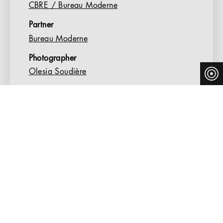
CBRE / Bureau Moderne
Partner
Bureau Moderne
Photographer
Olesia Soudière
THONET S 160 SPF CHOSEN BY SCAP FOR
ITS MULTI-PURPOSE TREATMENT ROOM IN
LUXEMBOURG
SCAP is a lifeline for young people with ADD or ADHD
and their families in Luxembourg. It runs a day centre
offering advisory services and support for children and
young people with attention deficit disorders and
psychomotor delays. Taking a holistic approach, SCAP
draws on a variety of pedagogical and clinical methods