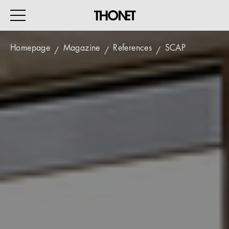
Homepage
Magazine
References
SCAP
WORK
HOME
EVENTS
HOSPITALITY
ALL PRODUCTS
Magazine
Services