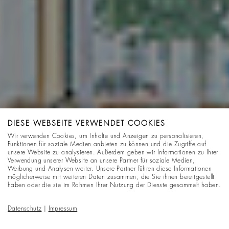
DIESE WEBSEITE VERWENDET COOKIES
Wir verwenden Cookies, um Inhalte und Anzeigen zu personalisieren,
Funktionen für soziale Medien anbieten zu können und die Zugriffe auf
unsere Website zu analysieren. Außerdem geben wir Informationen zu Ihrer
Verwendung unserer Website an unsere Partner für soziale Medien,
Werbung und Analysen weiter. Unsere Partner führen diese Informationen
möglicherweise mit weiteren Daten zusammen, die Sie ihnen bereitgestellt
haben oder die sie im Rahmen Ihrer Nutzung der Dienste gesammelt haben.
Datenschutz
|
Impressum