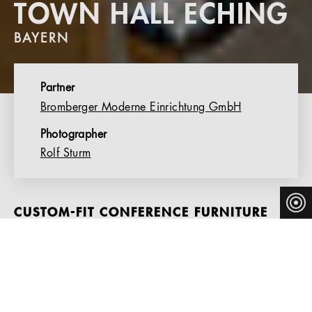
TOWN HALL ECHING
BAYERN
Partner
Bromberger Moderne Einrichtung GmbH
Photographer
Rolf Sturm
CUSTOM-FIT CONFERENCE FURNITURE
FOR THE REDEVELOPED TOWN HALL IN
ECHING, GERMANY
Thonet’s extensive portfolio of conference and meeting
furniture is perfect for stylish conference halls and
interactive meeting rooms, creating a harmonious look