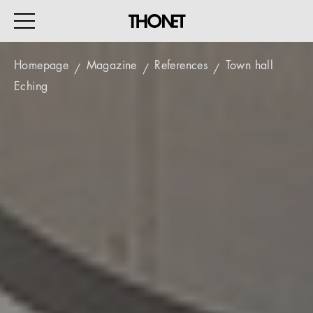
Homepage
Magazine
References
Town hall
Eching
WORK
HOME
EVENTS
HOSPITALITY
ALL PRODUCTS
Magazine
Services