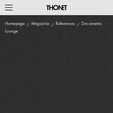
Homepage
Magazine
References
Documenta
Lounge
WORK
HOME
EVENTS
HOSPITALITY
ALL PRODUCTS
Magazine
Services