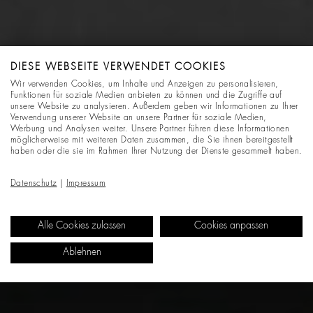
DIESE WEBSEITE VERWENDET COOKIES
Wir verwenden Cookies, um Inhalte und Anzeigen zu personalisieren,
Funktionen für soziale Medien anbieten zu können und die Zugriffe auf
unsere Website zu analysieren. Außerdem geben wir Informationen zu Ihrer
Verwendung unserer Website an unsere Partner für soziale Medien,
Werbung und Analysen weiter. Unsere Partner führen diese Informationen
möglicherweise mit weiteren Daten zusammen, die Sie ihnen bereitgestellt
haben oder die sie im Rahmen Ihrer Nutzung der Dienste gesammelt haben.
Datenschutz
|
Impressum
Alle Cookies zulassen
Cookies anpassen
Ablehnen