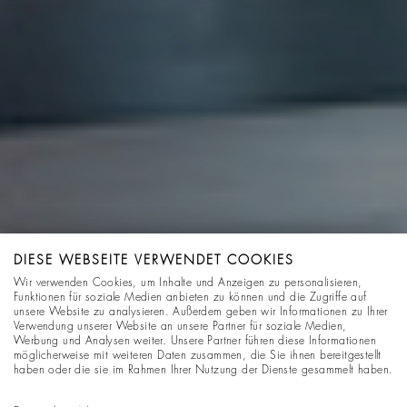
DIESE WEBSEITE VERWENDET COOKIES
Wir verwenden Cookies, um Inhalte und Anzeigen zu personalisieren,
Funktionen für soziale Medien anbieten zu können und die Zugriffe auf
unsere Website zu analysieren. Außerdem geben wir Informationen zu Ihrer
Verwendung unserer Website an unsere Partner für soziale Medien,
Werbung und Analysen weiter. Unsere Partner führen diese Informationen
möglicherweise mit weiteren Daten zusammen, die Sie ihnen bereitgestellt
haben oder die sie im Rahmen Ihrer Nutzung der Dienste gesammelt haben.