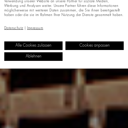
Verwendung unserer Website an unsere Partner für soziale Medien,
Werbung und Analysen weiter. Unsere Partner führen diese Informationen
möglicherweise mit weiteren Daten zusammen, die Sie ihnen bereitgestellt
haben oder die sie im Rahmen Ihrer Nutzung der Dienste gesammelt haben.
Datenschutz
|
Impressum
Alle Cookies zulassen
Cookies anpassen
Ablehnen