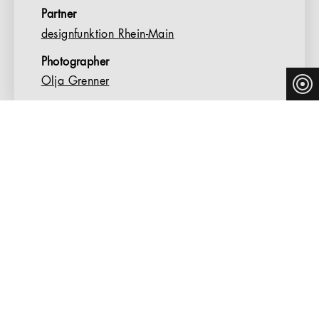
Partner
designfunktion Rhein-Main
Photographer
Olja Grenner
FUNCTIONALITY AND ACOUSTICS IN
KRONBERG’S CASALS FORUM
Thonet has supplied more than 370 custom-made
editions of its S 169 PVF chair for the Casals Forum
chamber music concert hall in the German town of
Kronberg im Taunus. The Frankenberg-based furniture
manufacturer teamed up with architects and acousticians
to develop a chair – based on the original from Delphin
Design – that would meet the most stringent safety
standards and most discerning acoustic demands. With