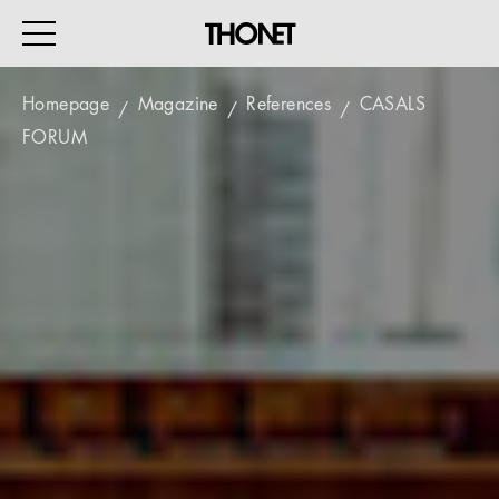
Homepage
Magazine
References
CASALS
FORUM
WORK
HOME
EVENTS
HOSPITALITY
ALL PRODUCTS
Magazine
Services