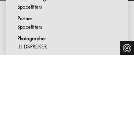
Spacefitters
Partner
Spacefitters
Photographer
LUIDSPREKER
ERGONOMIC S 220 MOULDED PLYWOOD
CHAIR AT BCO IN VENLO
The educational consulting company BCO is based in
the Dutch city of Venlo and provides children and young
people with needs-based services during their education.
The team of psychologists, speech therapists and
dyslexia specialists supports schools, care centres and
dyslexia programmes with a range of advice, training