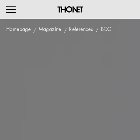
Homepage
Magazine
References
BCO
WORK
HOME
EVENTS
HOSPITALITY
ALL PRODUCTS
Magazine
Services