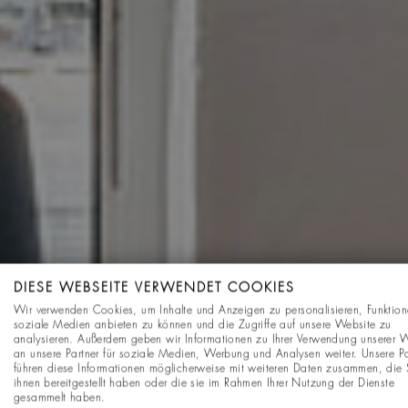
DIESE WEBSEITE VERWENDET COOKIES
Wir verwenden Cookies, um Inhalte und Anzeigen zu personalisieren, Funktion
soziale Medien anbieten zu können und die Zugriffe auf unsere Website zu
analysieren. Außerdem geben wir Informationen zu Ihrer Verwendung unserer 
an unsere Partner für soziale Medien, Werbung und Analysen weiter. Unsere Pa
führen diese Informationen möglicherweise mit weiteren Daten zusammen, die 
ihnen bereitgestellt haben oder die sie im Rahmen Ihrer Nutzung der Dienste
gesammelt haben.