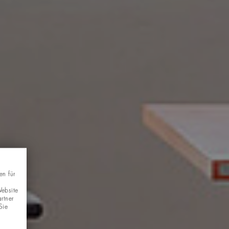
en für
Website
rtner
Sie