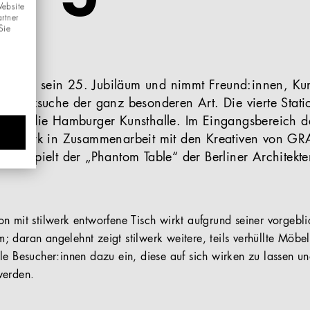
Website
rtner
Sie
esem Jahr sein 25. Jubiläum und nimmt Freund:innen, K
 Schatzsuche der ganz besonderen Art. Die vierte Statio
anz – die Hamburger Kunsthalle. Im Eingangsbereich d
stilwerk in Zusammenarbeit mit den Kreativen von GRA
abei spielt der „Phantom Table“ der Berliner Architek
n mit stilwerk entworfene Tisch wirkt aufgrund seiner vorgebl
 daran angelehnt zeigt stilwerk weitere, teils verhüllte Möbel
le Besucher:innen dazu ein, diese auf sich wirken zu lassen u
werden.