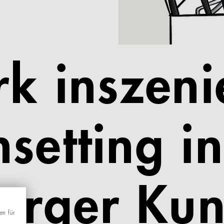
rk inszeni
setting i
rger Kuns
en für