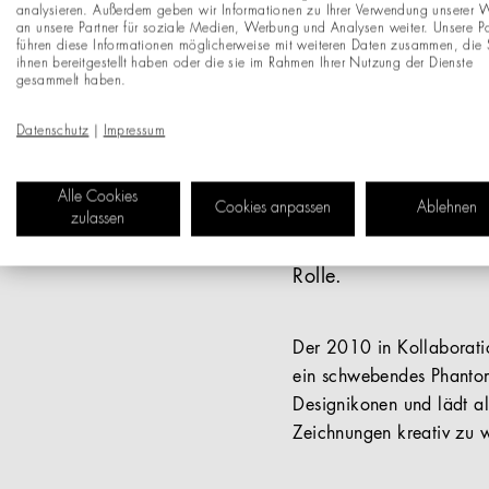
analysieren. Außerdem geben wir Informationen zu Ihrer Verwendung unserer 
an unsere Partner für soziale Medien, Werbung und Analysen weiter. Unsere Pa
führen diese Informationen möglicherweise mit weiteren Daten zusammen, die 
ihnen bereitgestellt haben oder die sie im Rahmen Ihrer Nutzung der Dienste
gesammelt haben.
Datenschutz
|
Impressum
stilwerk feiert in di
Follower mit auf eine
eine wahre Kulturinst
Alle Cookies
Cookies anpassen
Ablehnen
Gegenwart inszeniert 
zulassen
Designpräsentation. D
Rolle.
Der 2010 in Kollaboratio
ein schwebendes Phantom;
Designikonen und lädt al
Zeichnungen kreativ zu 