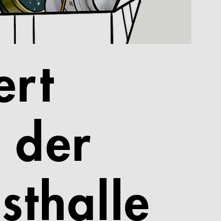
ert
n der
thalle