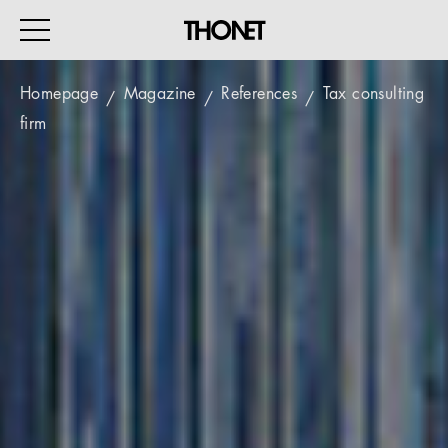
Homepage
Magazine
References
Tax consulting
firm
WORK
HOME
EVENTS
HOSPITALITY
ALL PRODUCTS
Magazine
Services