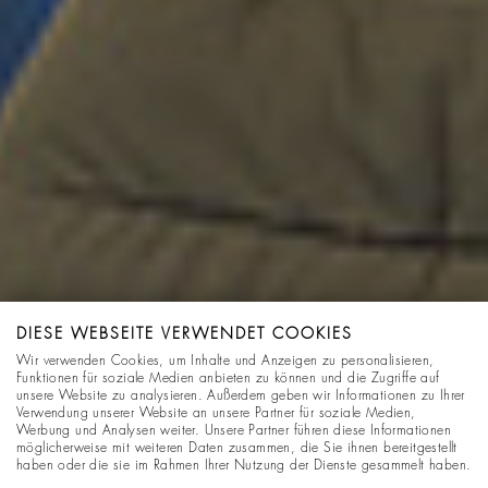
DIESE WEBSEITE VERWENDET COOKIES
Wir verwenden Cookies, um Inhalte und Anzeigen zu personalisieren,
Funktionen für soziale Medien anbieten zu können und die Zugriffe auf
unsere Website zu analysieren. Außerdem geben wir Informationen zu Ihrer
Verwendung unserer Website an unsere Partner für soziale Medien,
Werbung und Analysen weiter. Unsere Partner führen diese Informationen
möglicherweise mit weiteren Daten zusammen, die Sie ihnen bereitgestellt
haben oder die sie im Rahmen Ihrer Nutzung der Dienste gesammelt haben.