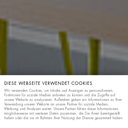
DIESE WEBSEITE VERWENDET COOKIES
Wir verwenden Cookies, um Inhalte und Anzeigen zu personalisieren,
Funktionen für soziale Medien anbieten zu können und die Zugriffe auf
unsere Website zu analysieren. Außerdem geben wir Informationen zu Ihrer
Verwendung unserer Website an unsere Partner für soziale Medien,
Werbung und Analysen weiter. Unsere Partner führen diese Informationen
möglicherweise mit weiteren Daten zusammen, die Sie ihnen bereitgestellt
haben oder die sie im Rahmen Ihrer Nutzung der Dienste gesammelt haben.