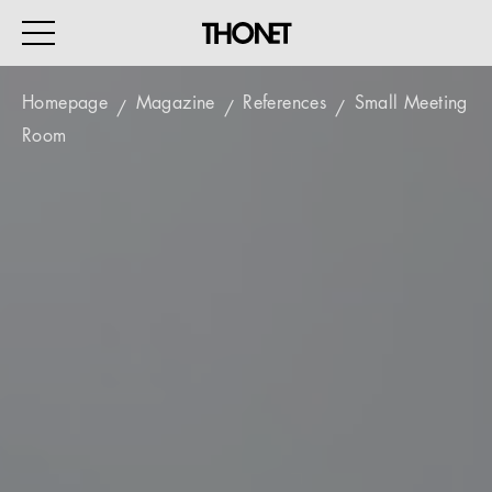
Homepage
Magazine
References
Small Meeting
Room
WORK
HOME
EVENTS
HOSPITALITY
ALL PRODUCTS
Magazine
Services