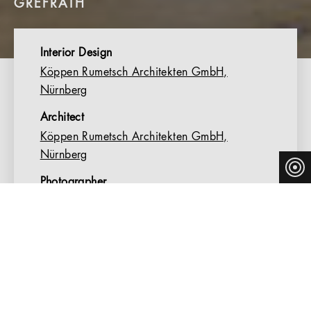
GREFRATH
Interior Design
Köppen Rumetsch Architekten GmbH,
Nürnberg
Architect
Köppen Rumetsch Architekten GmbH,
Nürnberg
Photographer
Constantin Meyer
OPEN-AIR MUSEUM
The history of the Lower Rhine region comes to life at
the open-air museum in Grefrath. Here, where the