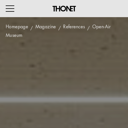
Homepage
Magazine
References
Open-Air
Museum
WORK
HOME
EVENTS
HOSPITALITY
ALL PRODUCTS
Magazine
Services