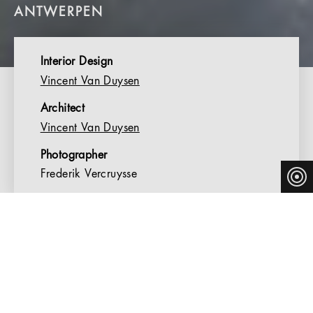
ANTWERPEN
Interior Design
Vincent Van Duysen
Architect
Vincent Van Duysen
Photographer
Frederik Vercruysse
VERSATILE CHAIRS FOR A VERSATILE
HOUSE: BENTWOOD CLASSICS 214 AND
209 FURNISH “GRAANMARKT 13”
The historical building Graanmarkt 13 in Antwerp
houses a luxury apartment, a restaurant, a gallery, an