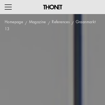
Homepage
Magazine
References
Graanmarkt
13
WORK
HOME
EVENTS
HOSPITALITY
ALL PRODUCTS
Magazine
Services