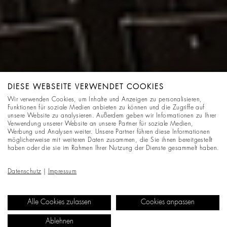
DIESE WEBSEITE VERWENDET COOKIES
Wir verwenden Cookies, um Inhalte und Anzeigen zu personalisieren,
Funktionen für soziale Medien anbieten zu können und die Zugriffe auf
unsere Website zu analysieren. Außerdem geben wir Informationen zu Ihrer
Verwendung unserer Website an unsere Partner für soziale Medien,
Werbung und Analysen weiter. Unsere Partner führen diese Informationen
möglicherweise mit weiteren Daten zusammen, die Sie ihnen bereitgestellt
haben oder die sie im Rahmen Ihrer Nutzung der Dienste gesammelt haben.
Datenschutz
|
Impressum
Alle Cookies zulassen
Cookies anpassen
Ablehnen