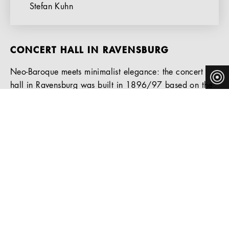
Stefan Kuhn
CONCERT HALL IN RAVENSBURG
Neo-Baroque meets minimalist elegance: the concert
hall in Ravensburg was built in 1896/97 based on the
designs by the Vienna theatre architects Fellner &
Helmer. With its recently renovated theatre and concert
hall, it now offers comfortable seating for 450 people to
enjoy cultural events without limitations.
THE CONCERT HALL OFFERS
COMFORTABLE SEATING FOR 450 PEOPLE
TO ENJOY CULTURAL EVENTS WITHOUT
LIMITATIONS