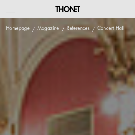
Homepage
Magazine
References
Concert Hall
WORK
HOME
EVENTS
HOSPITALITY
ALL PRODUCTS
Magazine
Services