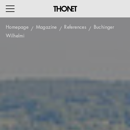
Homepage
Magazine
References
Buchinger
Wilhelmi
WORK
HOME
EVENTS
HOSPITALITY
ALL PRODUCTS
Magazine
Services