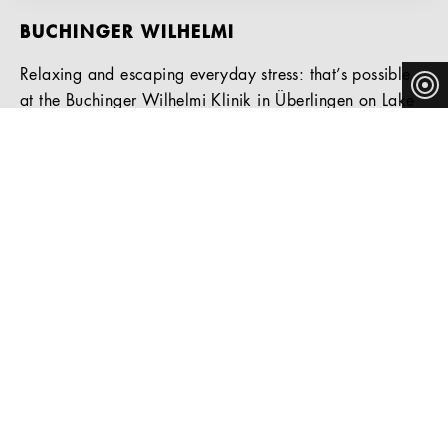
BUCHINGER WILHELMI
Relaxing and escaping everyday stress: that’s possible
at the Buchinger Wilhelmi Klinik in Überlingen on Lake
Constance. The guest area of the spa clinic, which
specialises in fasting cures and integrative medicine,
was completely renovated in 2015. All of the suites
were stylishly redesigned with modern furniture,
including Thonet’s striking and comfortable lounge chair
808.
RELAXING AND ESCAPING EVERYDAY
STRESS