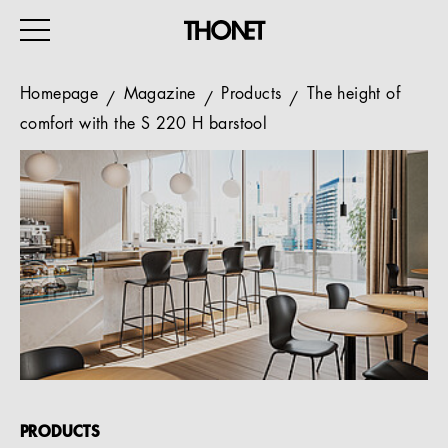
Homepage
Magazine
Products
The height of
comfort with the S 220 H barstool
WORK
HOME
EVENTS
HOSPITALITY
ALL PRODUCTS
Magazine
Services
PRODUCTS