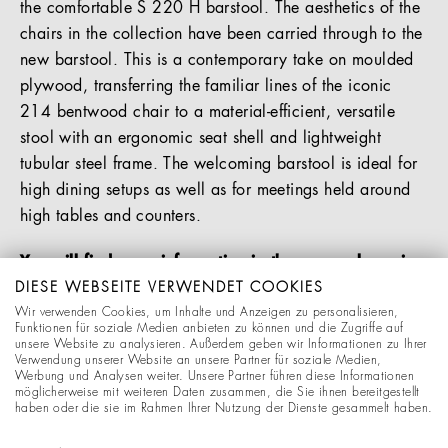
the comfortable S 220 H barstool. The aesthetics of the
chairs in the collection have been carried through to the
new barstool. This is a contemporary take on moulded
plywood, transferring the familiar lines of the iconic
214 bentwood chair to a material-efficient, versatile
stool with an ergonomic seat shell and lightweight
tubular steel frame. The welcoming barstool is ideal for
high dining setups as well as for meetings held around
high tables and counters.
You will find more information in the press release in
our Download section.
DIESE WEBSEITE VERWENDET COOKIES
Wir verwenden Cookies, um Inhalte und Anzeigen zu personalisieren,
Funktionen für soziale Medien anbieten zu können und die Zugriffe auf
unsere Website zu analysieren. Außerdem geben wir Informationen zu Ihrer
DOWNLOADS
Verwendung unserer Website an unsere Partner für soziale Medien,
Werbung und Analysen weiter. Unsere Partner führen diese Informationen
möglicherweise mit weiteren Daten zusammen, die Sie ihnen bereitgestellt
haben oder die sie im Rahmen Ihrer Nutzung der Dienste gesammelt haben.
Press release "S 220 H"