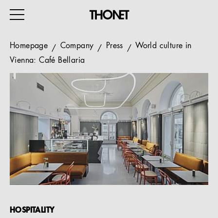
Homepage
Company
Press
World culture in
Vienna: Café Bellaria
WORK
HOME
EVENTS
HOSPITALITY
ALL PRODUCTS
Magazine
Services
HOSPITALITY