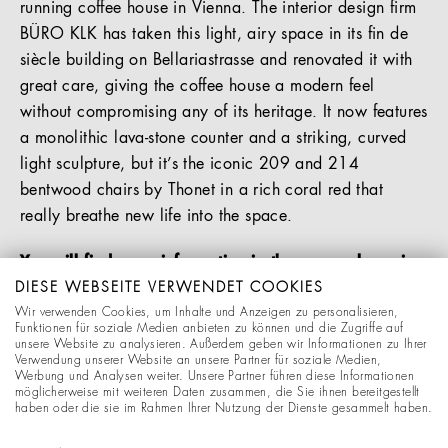
running coffee house in Vienna. The interior design firm
BÜRO KLK has taken this light, airy space in its fin de
siècle building on Bellariastrasse and renovated it with
great care, giving the coffee house a modern feel
without compromising any of its heritage. It now features
a monolithic lava-stone counter and a striking, curved
light sculpture, but it’s the iconic 209 and 214
bentwood chairs by Thonet in a rich coral red that
really breathe new life into the space.
You will find more information in the press release in
our Download section below.
DIESE WEBSEITE VERWENDET COOKIES
Wir verwenden Cookies, um Inhalte und Anzeigen zu personalisieren,
Funktionen für soziale Medien anbieten zu können und die Zugriffe auf
unsere Website zu analysieren. Außerdem geben wir Informationen zu Ihrer
DOWNLOADS
Verwendung unserer Website an unsere Partner für soziale Medien,
Werbung und Analysen weiter. Unsere Partner führen diese Informationen
möglicherweise mit weiteren Daten zusammen, die Sie ihnen bereitgestellt
haben oder die sie im Rahmen Ihrer Nutzung der Dienste gesammelt haben.
Press release "Cafe Bellaria"