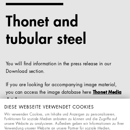
References
Thonet and
Company
tubular steel
EN
You will find information in the press release in our
Download section.
If you are looking for accompanying image material,
you can access the image database here
Thonet Media
database
DIESE WEBSEITE VERWENDET COOKIES
Wir verwenden Cookies, um Inhalte und Anzeigen zu personalisieren,
DOWNLOADS
Funktionen für soziale Medien anbieten zu können und die Zugriffe auf
unsere Website zu analysieren. Außerdem geben wir Informationen zu Ihrer
Verwendung unserer Website an unsere Partner für soziale Medien,