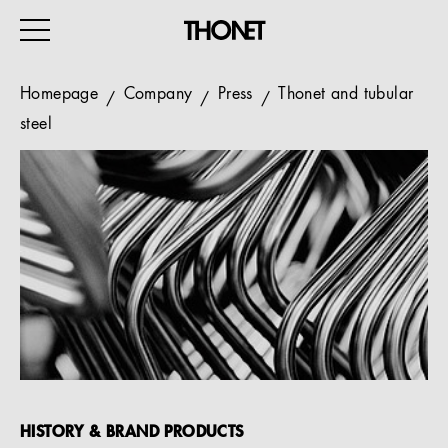
Homepage
Company
Press
Thonet and tubular
steel
WORK
HOME
EVENTS
HOSPITALITY
ALL PRODUCTS
Magazine
Services
HISTORY & BRAND PRODUCTS