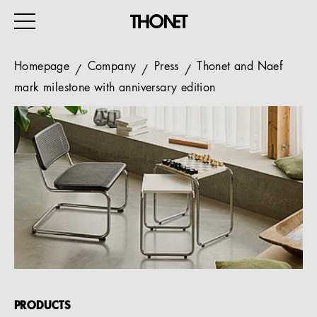
Homepage
Company
Press
Thonet and Naef
mark milestone with anniversary edition
WORK
HOME
EVENTS
HOSPITALITY
ALL PRODUCTS
Magazine
Services
PRODUCTS