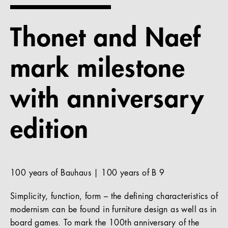
References
Thonet and Naef
Company
mark milestone
with anniversary
EN
edition
100 years of Bauhaus | 100 years of B 9
Simplicity, function, form – the defining characteristics of
modernism can be found in furniture design as well as in
board games. To mark the 100th anniversary of the