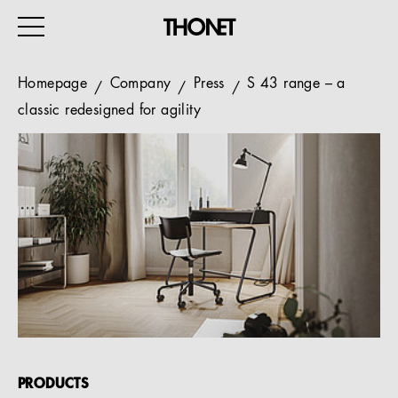
Homepage
Company
Press
S 43 range – a
classic redesigned for agility
WORK
HOME
EVENTS
HOSPITALITY
ALL PRODUCTS
Magazine
Services
PRODUCTS