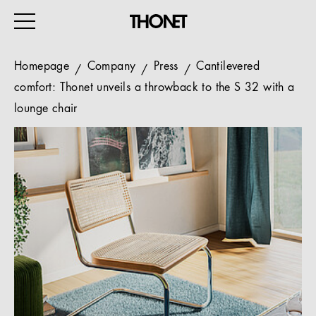
Homepage
Company
Press
Cantilevered
comfort: Thonet unveils a throwback to the S 32 with a
lounge chair
WORK
HOME
EVENTS
HOSPITALITY
ALL PRODUCTS
Magazine
Services