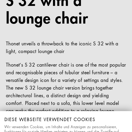
S 32 with a
lounge chair
Thonet unveils a throwback to the iconic S 32 with a
light, compact lounge chair
Thonet’s S 32 cantilever chair is one of the most popular
and recognisable pieces of tubular steel furniture – a
versatile design icon for a variety of settings and styles.
The new S 32 lounge chair version brings together
architectural lines, a distinct design and yielding
comfort. Placed next to a sofa, this lower level model
can make the perfect addition to a relaxing lounge
area. Alternatively, it stands out as a statement piece in
DIESE WEBSEITE VERWENDET COOKIES
coworking breakout spaces, elegant reception areas or
Wir verwenden Cookies, um Inhalte und Anzeigen zu personalisieren,