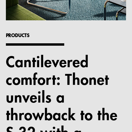
References
Company
PRODUCTS
EN
Cantilevered
comfort: Thonet
unveils a
throwback to the