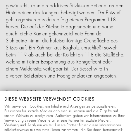
gewünscht, kann ein additives Sitzkissen optional an den
Hinterbeinen des Loungers befestigt werden. Der Entwurf
geht organisch aus dem erfolgreichen Programm 118
hervor. Die auf der Rückseite abgerundete und vorne
durch leichte Kanten gekennzeichnete Form der
Stuhlbeine nimmt die hufeisenförmige Grundfläche des
Sitzes auf. Ein Rahmen aus Bugholz umschließt sowohl
beim 119 als auch bei der Kollektion 118 die Sitzfläche,
welche mit einer Bespannung aus Rohrgeflecht oder
einem Muldensitz verfügbar ist. Der Sessel wird in
diversen Beizfarben und Hochglanzlacken angeboten.
Das dunkle Rohrgeflecht DARK MELANGE changiert
effektvoll zwischen sattem Schwarz, dunklem
DIESE WEBSEITE VERWENDET COOKIES
Schokobraun und helleren Naturtönen. Durch den
Wir verwenden Cookies, um Inhalte und Anzeigen zu personalisieren,
Funktionen für soziale Medien anbieten zu können und die Zugriffe auf
natürlich reaktiven Färbeprozess kommt es zu leichten
unsere Website zu analysieren. Außerdem geben wir Informationen zu Ihrer
Unregelmäßigkeiten in der Farbgebung, die dem Material
Verwendung unserer Website an unsere Partner für soziale Medien,
Werbung und Analysen weiter. Unsere Partner führen diese Informationen
seinen besonders individuellen Ausdruck verleihen. Die
möglicherweise mit weiteren Daten zusammen, die Sie ihnen bereitgestellt