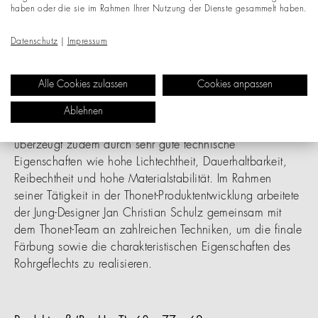
Schönheit des Naturprodukts und seine Beschaffenheit
haben oder die sie im Rahmen Ihrer Nutzung der Dienste gesammelt haben.
werden auf diese Weise besonders herausgearbeitet und
Datenschutz
|
Impressum
akzentuiert. DARK MELANGE bietet im
innenarchitektonischen Kontext eine zusätzliche
gestalterische Option. So lassen sich individuelle
Alle Cookies zulassen
Cookies anpassen
Wünsche von Planer:innen im Objektbereich wie auch in
wohnlichen Szenarien noch besser beantworten. Das
Ablehnen
patentierte dunkle Rohrgeflecht DARK MELANGE
überzeugt zudem durch sehr gute technische
Eigenschaften wie hohe Lichtechtheit, Dauerhaltbarkeit,
Reibechtheit und hohe Materialstabilität. Im Rahmen
seiner Tätigkeit in der Thonet-Produktentwicklung arbeitete
der Jung-Designer Jan Christian Schulz gemeinsam mit
dem Thonet-Team an zahlreichen Techniken, um die finale
Färbung sowie die charakteristischen Eigenschaften des
Rohrgeflechts zu realisieren.