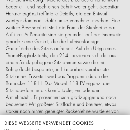
Weiterentwicklung, welche das Erbe des Unternehmens
bedenkt – und noch einen Schritt weiter geht. Sebastian
Herkner ergänzt raffinierte Details, die den Entwurf
weniger dominant, dafür umso vornehmer machen. Eine
weitere Besonderheit stellt die Form der Stuhlbeine dar:
Auf ihrer Außenseite sind sie gerundet, auf der Innenseite
gerade - eine Gestalt, die die hufeisenförmige
Grundfläche des Sitzes aufnimmt. Auf den Urtyp eines
Thonet-Bugholzstuhls, den 214, beziehen sich der aus
einem Stück gebogene Sitzrahmen sowie die mit
Rohrgeflecht bespannte, in Handarbeit verarbeitete
Sitzfläche. Erweitert wird das Programm durch die
Barhocker 118 H. Das Modell 118 FV ergänzt die
Sitzmöbelfamilie als komfortabler, einladender
Armlehnstuhl. Er präsentiert sich großzügiger und noch
bequemer: Mit größerer Sitzfläche und breiterer, etwas
stärker nach hinten geneigter Rückenlehne wurde er von
Sebastian Herkner für das Fine Dining konzipiert.
DIESE WEBSEITE VERWENDET COOKIES